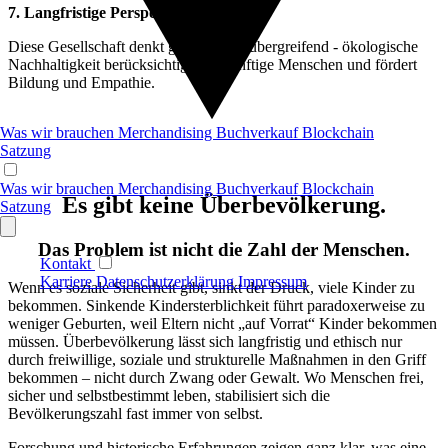
7. Langfristige Perspektive
Diese Gesellschaft denkt generationenübergreifend - ökologische
Nachhaltigkeit berücksichtigen zukünftige Menschen und fördert
Bildung und Empathie.
Was wir brauchen
Merchandising
Buchverkauf
Blockchain
Satzung
Was wir brauchen
Merchandising
Buchverkauf
Blockchain
Es gibt keine Überbevölkerung.
Satzung
Das Problem ist nicht die Zahl der Menschen.
Kontakt
Karriere
Datenschutzerklärung
Impressum
Wenn es soziale Sicherheit gibt, sinkt der Druck, viele Kinder zu
bekommen. Sinkende Kindersterblichkeit führt paradoxerweise zu
weniger Geburten, weil Eltern nicht „auf Vorrat“ Kinder bekommen
müssen. Überbevölkerung lässt sich langfristig und ethisch nur
durch freiwillige, soziale und strukturelle Maßnahmen in den Griff
bekommen – nicht durch Zwang oder Gewalt. Wo Menschen frei,
sicher und selbstbestimmt leben, stabilisiert sich die
Bevölkerungszahl fast immer von selbst.
Forschung und historische Erfahrungen zeigen ganz klar, was eine