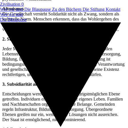
Zivilisation 0
Altruismus
Wer wir sind
Die Blaupause
Zu den Büchern
Die Stiftung
Kontakt
Die Gesellschaft versteht Solidarität nicht als Zwang, sondern als
Wer wir sind
kulturelle Norm. Menschen erkennen, dass das Wohlergehen des
Die Blaupause
Einzelnen untrennbar mit dem Wohlergehen der Gemeinschaft
verbunden ist. Kooperation wird höher bewertet als Konkurrenz.
2. Subsistenz als gesellschaftliche Untergrenze
Jeder Mensch hat garantierten Zugang zu den grundlegenden
Lebensressourcen: Nahrung, Wohnraum, Gesundheitsversorgung,
Bildung, Energie und Wasser. Diese Subsistenzsicherung ist
bedingungslos, da sie als Voraussetzung für Freiheit, Verantwortung
und gesellschaftliche Teilhabe gilt. Niemand muss seine Existenz
rechtfertigen, um ein würdiges Leben führen zu dürfen.
3. Subsidiarität als Organisationsprinzip
Entscheidungen werden immer auf der niedrigstmöglichen Ebene
getroffen. Individuen entscheiden über ihr eigenes Leben. Familien
und Nachbarschaften organisieren lokale Belange. Gemeinden
regeln Infrastruktur, Bildung und Versorgung. Übergeordnete
Ebenen greifen nur ein, wenn lokale Lösungen nicht ausreichen.
Der Staat ist ermöglichend, nicht dominierend.