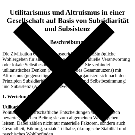
Utilitarismus und Altruismus in einer
Gesellschaft auf Basis von Subsidiarität
und Subsistenz
Beschreibung
Die Zivilisation 0 ist darauf ausgerichtet, das größtmögliche
Wohlergehen für alle zu schaffen, ohne individuelle Verantwortung
oder lokale Selbstbestimmung aufzugeben. Sie verbindet
utilitaristisches Denken (Maximierung des Gesamtnutzens) mit
Altruismus (gegenseitige Fürsorge) und organisiert sich nach den
Prinzipien Subsidiarität (Höchster Schutz und Selbstbestimmung)
und Subsistenz (Autarke Selbstversorgung).
1. Wertefundament
Utilitarismus
Politische und wirtschaftliche Entscheidungen werden danach
bewertet, welchen Beitrag sie zum allgemeinen Wohlergehen
leisten. Dabei zählen nicht nur materielle Faktoren, sondern auch
Gesundheit, Bildung, soziale Teilhabe, ökologische Stabilität und
psychisches Wohlbefinden.