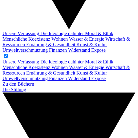
Unsere Verfassung
Die Ideologie dahinter
Moral & Ethik
Menschliche Koexistenz
Wohnen
Wasser & Energie
Wirtschaft &
Ressourcen
Ernährung & Gesundheit
Kunst & Kultur
Umweltverschmutzung
Finanzen
Widerstand
Expose
Unsere Verfassung
Die Ideologie dahinter
Moral & Ethik
Menschliche Koexistenz
Wohnen
Wasser & Energie
Wirtschaft &
Ressourcen
Ernährung & Gesundheit
Kunst & Kultur
Umweltverschmutzung
Finanzen
Widerstand
Expose
Zu den Büchern
Die Stiftung