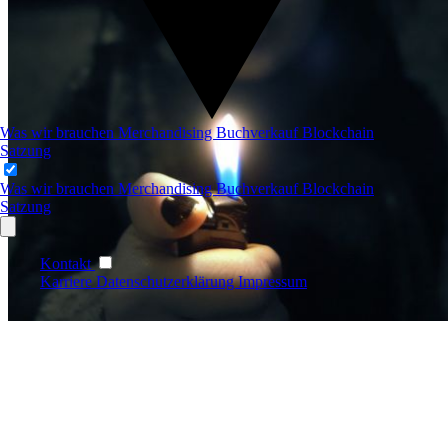
Was wir brauchen
Merchandising
Buchverkauf
Blockchain
Satzung
Was wir brauchen
Merchandising
Buchverkauf
Blockchain
Satzung
Kontakt
Karriere
Datenschutzerklärung
Impressum