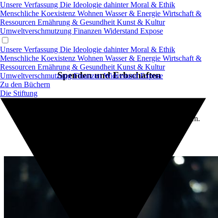
Unsere Verfassung
Die Ideologie dahinter
Moral & Ethik
Menschliche Koexistenz
Wohnen
Wasser & Energie
Wirtschaft &
Ressourcen
Ernährung & Gesundheit
Kunst & Kultur
Umweltverschmutzung
Finanzen
Widerstand
Expose
Unsere Verfassung
Die Ideologie dahinter
Moral & Ethik
Menschliche Koexistenz
Wohnen
Wasser & Energie
Wirtschaft &
Ressourcen
Ernährung & Gesundheit
Kunst & Kultur
Spenden und Erbschaften
Umweltverschmutzung
Finanzen
Widerstand
Expose
Zu den Büchern
Die Stiftung
Alle Spenden und Erbschaften fliesen in die Stiftung.
Aktuell können noch keine Spenden angenommen werden.
(noch offline aber in Arbeit)
Mehr Informationen