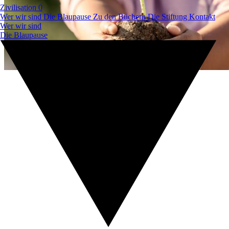
Zivilisation 0
Wer wir sind
Die Blaupause
Zu den Büchern
Die Stiftung
Kontakt
Wer wir sind
Die Blaupause