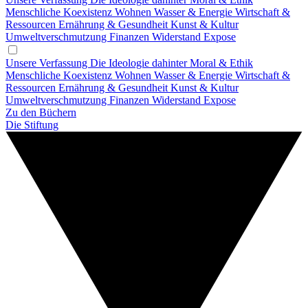
Menschliche Koexistenz
Wohnen
Wasser & Energie
Wirtschaft &
Ressourcen
Ernährung & Gesundheit
Kunst & Kultur
Umweltverschmutzung
Finanzen
Widerstand
Expose
Unsere Verfassung
Die Ideologie dahinter
Moral & Ethik
Menschliche Koexistenz
Wohnen
Wasser & Energie
Wirtschaft &
Ressourcen
Ernährung & Gesundheit
Kunst & Kultur
Umweltverschmutzung
Finanzen
Widerstand
Expose
Zu den Büchern
Die Stiftung